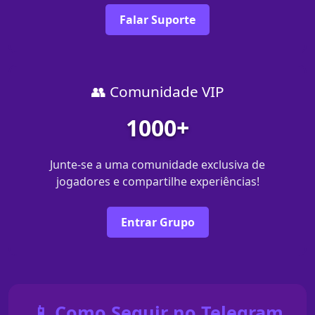
Falar Suporte
👥 Comunidade VIP
1000+
Junte-se a uma comunidade exclusiva de
jogadores e compartilhe experiências!
Entrar Grupo
📱 Como Seguir no Telegram