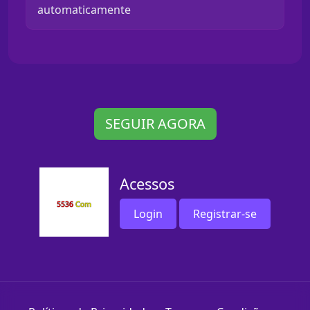
automaticamente
SEGUIR AGORA
Acessos
Login
Registrar-se