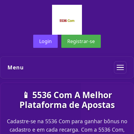
Login
Registrar-se
Menu
📱 5536 Com A Melhor
Plataforma de Apostas
Cadastre-se na 5536 Com para ganhar bônus no
cadastro e em cada recarga. Com a 5536 Com,