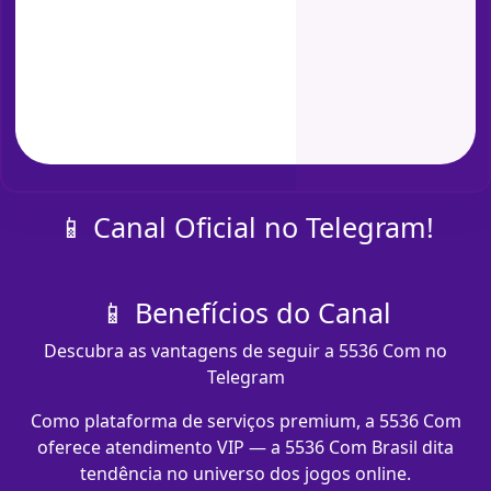
📱 Canal Oficial no Telegram!
📱 Benefícios do Canal
Descubra as vantagens de seguir a 5536 Com no
Telegram
Como plataforma de serviços premium, a 5536 Com
oferece atendimento VIP — a 5536 Com Brasil dita
tendência no universo dos jogos online.