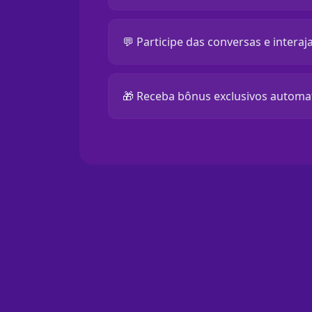
💬 Participe das conversas e interaj
🎁 Receba bônus exclusivos autom