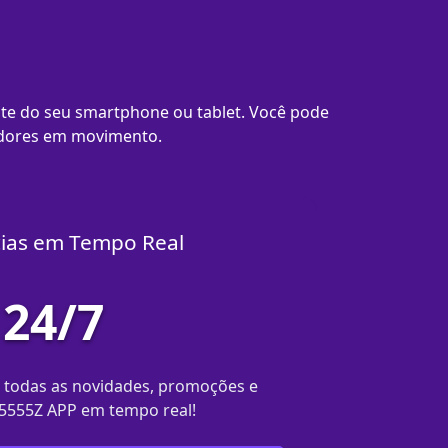
nte do seu smartphone ou tablet. Você pode
gadores em movimento.
cias em Tempo Real
24/7
e todas as novidades, promoções e
 5555Z APP em tempo real!