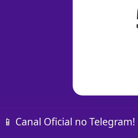
📱 Canal Oficial no Telegram!