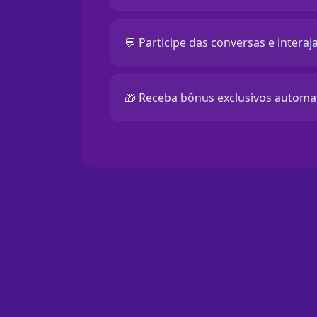
💬 Participe das conversas e interaj
🎁 Receba bônus exclusivos autom