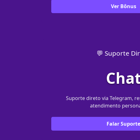
Ver Bônus
💬 Suporte Di
Cha
Suporte direto via Telegram, r
atendimento persona
Falar Suport