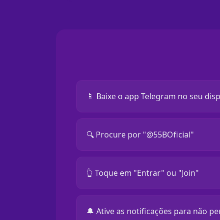
📱 Baixe o app Telegram no seu disp
🔍 Procure por "@55BOficial"
👆 Toque em "Entrar" ou "Join"
🔔 Ative as notificações para não p