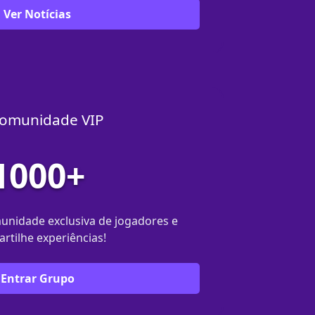
Ver Notícias
Comunidade VIP
1000+
unidade exclusiva de jogadores e
rtilhe experiências!
Entrar Grupo