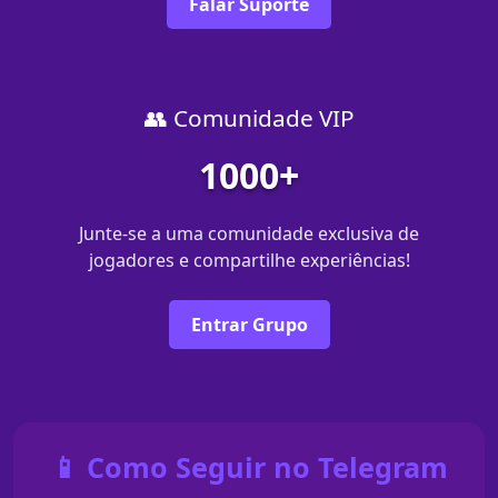
Falar Suporte
👥 Comunidade VIP
1000+
Junte-se a uma comunidade exclusiva de
jogadores e compartilhe experiências!
Entrar Grupo
📱 Como Seguir no Telegram