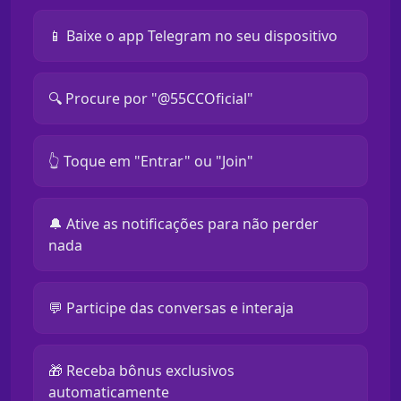
📱 Baixe o app Telegram no seu dispositivo
🔍 Procure por "@55CCOficial"
👆 Toque em "Entrar" ou "Join"
🔔 Ative as notificações para não perder
nada
💬 Participe das conversas e interaja
🎁 Receba bônus exclusivos
automaticamente