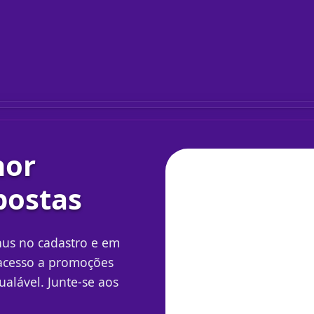
hor
postas
nus no cadastro e em
 acesso a promoções
ualável. Junte-se aos