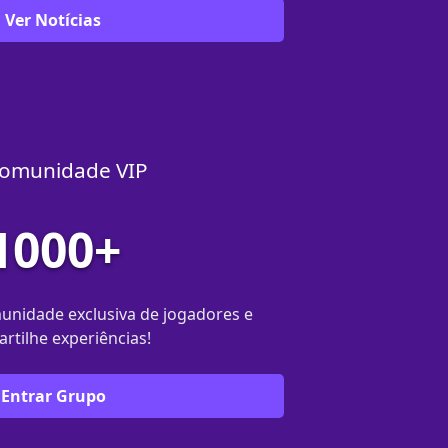
Ver Notícias
Comunidade VIP
1000+
unidade exclusiva de jogadores e
rtilhe experiências!
Entrar Grupo