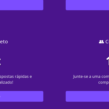
reto
👥 
t
espostas rápidas e
Junte-se a uma com
lizado!
compa
e