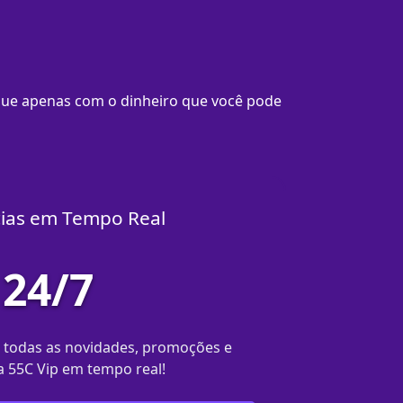
ogue apenas com o dinheiro que você pode
cias em Tempo Real
24/7
e todas as novidades, promoções e
a 55C Vip em tempo real!