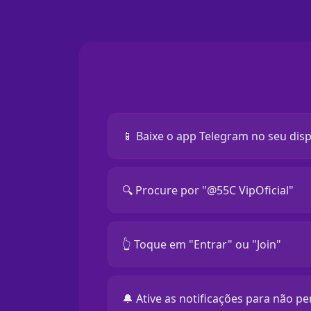
📱 Baixe o app Telegram no seu disp
🔍 Procure por "@55C VipOficial"
👆 Toque em "Entrar" ou "Join"
🔔 Ative as notificações para não p