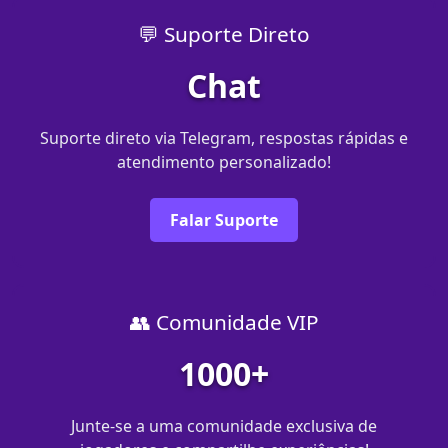
💬 Suporte Direto
Chat
Suporte direto via Telegram, respostas rápidas e
atendimento personalizado!
Falar Suporte
👥 Comunidade VIP
1000+
Junte-se a uma comunidade exclusiva de