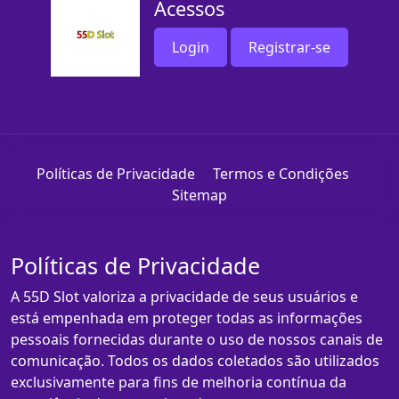
Acessos
Login
Registrar-se
Políticas de Privacidade
Termos e Condições
Sitemap
Políticas de Privacidade
A 55D Slot valoriza a privacidade de seus usuários e
está empenhada em proteger todas as informações
pessoais fornecidas durante o uso de nossos canais de
comunicação. Todos os dados coletados são utilizados
exclusivamente para fins de melhoria contínua da