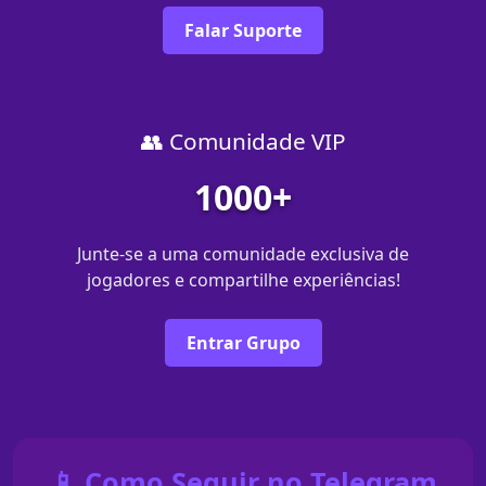
Falar Suporte
👥 Comunidade VIP
1000+
Junte-se a uma comunidade exclusiva de
jogadores e compartilhe experiências!
Entrar Grupo
📱 Como Seguir no Telegram