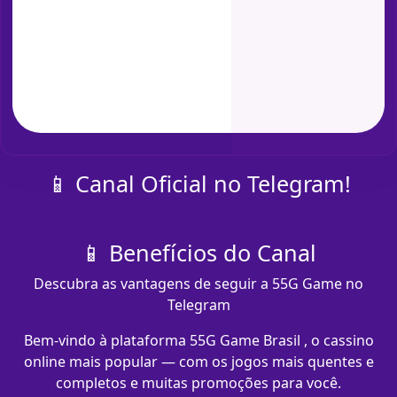
📱 Canal Oficial no Telegram!
📱 Benefícios do Canal
Descubra as vantagens de seguir a 55G Game no
Telegram
Bem-vindo à plataforma 55G Game Brasil , o cassino
online mais popular — com os jogos mais quentes e
completos e muitas promoções para você.