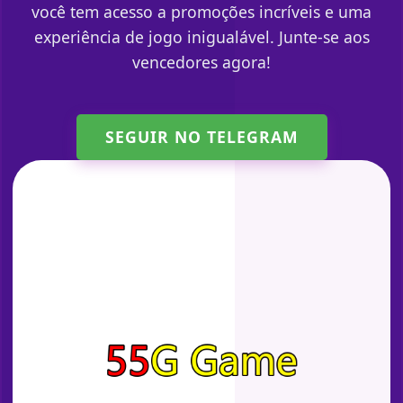
você tem acesso a promoções incríveis e uma
experiência de jogo inigualável. Junte-se aos
vencedores agora!
SEGUIR NO TELEGRAM