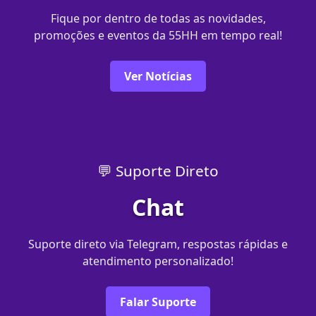
Fique por dentro de todas as novidades,
promoções e eventos da 55HH em tempo real!
Ver Notícias
💬 Suporte Direto
Chat
Suporte direto via Telegram, respostas rápidas e
atendimento personalizado!
Falar Suporte