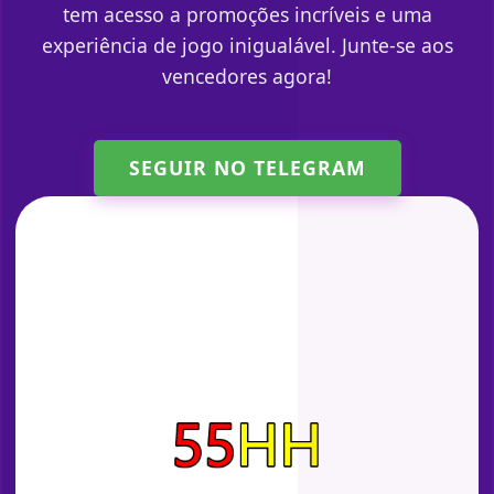
tem acesso a promoções incríveis e uma
experiência de jogo inigualável. Junte-se aos
vencedores agora!
SEGUIR NO TELEGRAM