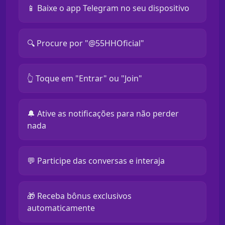
📱 Baixe o app Telegram no seu dispositivo
🔍 Procure por "@55HHOficial"
👆 Toque em "Entrar" ou "Join"
🔔 Ative as notificações para não perder
nada
💬 Participe das conversas e interaja
🎁 Receba bônus exclusivos
automaticamente