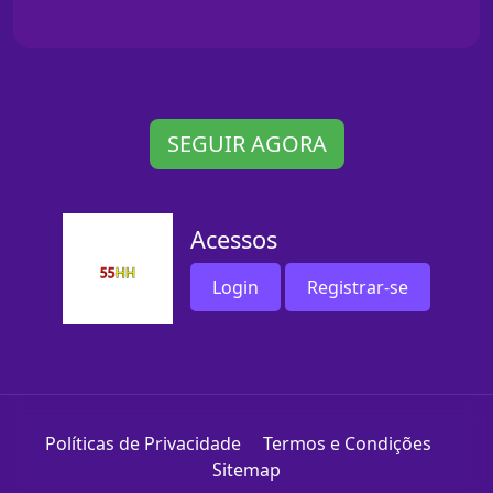
SEGUIR AGORA
Acessos
Login
Registrar-se
Políticas de Privacidade
Termos e Condições
Sitemap