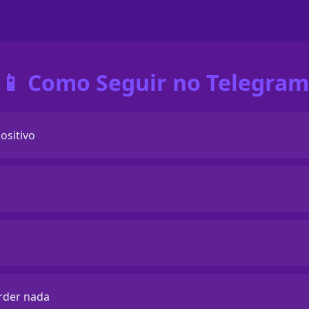
📱 Como Seguir no Telegram
ositivo
erder nada