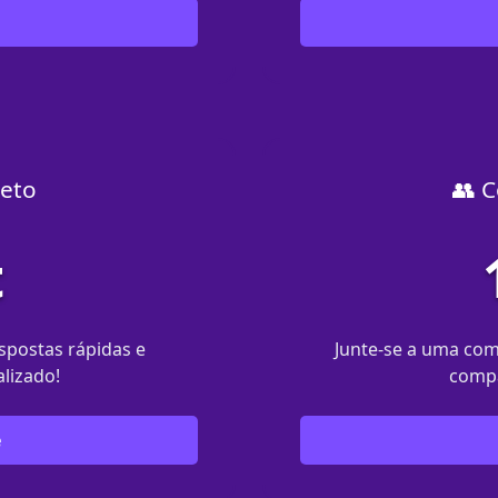
reto
👥 
t
espostas rápidas e
Junte-se a uma com
lizado!
compa
e