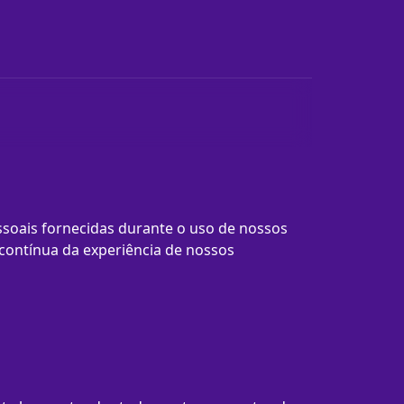
ssoais fornecidas durante o uso de nossos
 contínua da experiência de nossos