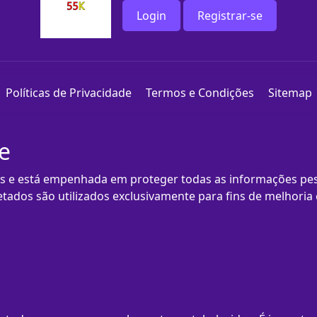
Login
Registrar-se
Políticas de Privacidade
Termos e Condições
Sitemap
de
ios e está empenhada em proteger todas as informações pe
tados são utilizados exclusivamente para fins de melhoria