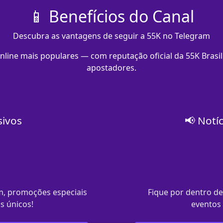
📱 Benefícios do Canal
Descubra as vantagens de seguir a 55K no Telegram
line mais populares — com reputação oficial da 55K Brasil 
apostadores.
sivos
📢 Notí
m, promoções especiais
Fique por dentro d
s únicos!
eventos