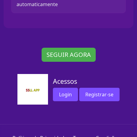
automaticamente
SEGUIR AGORA
Acessos
Login
Registrar-se