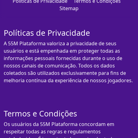
Políticas de Privacidade
Termos e Condições
Sitemap
Políticas de Privacidade
A 55M Plataforma valoriza a privacidade de seus
usuários e está empenhada em proteger todas as
informações pessoais fornecidas durante o uso de
nossos canais de comunicação. Todos os dados
coletados são utilizados exclusivamente para fins de
melhoria contínua da experiência de nossos jogadores.
Termos e Condições
Os usuários da 55M Plataforma concordam em
respeitar todas as regras e regulamentos