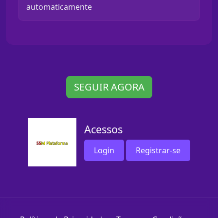
automaticamente
SEGUIR AGORA
Acessos
Login
Registrar-se