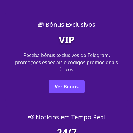
🎁 Bônus Exclusivos
VIP
Receba bônus exclusivos do Telegram,
promoções especiais e códigos promocionais
únicos!
Ver Bônus
📢 Notícias em Tempo Real
24/7