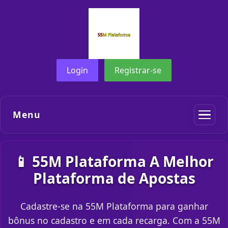
Login
Registrar-se
Menu
📱 55M Plataforma A Melhor
Plataforma de Apostas
Cadastre-se na 55M Plataforma para ganhar
bônus no cadastro e em cada recarga. Com a 55M