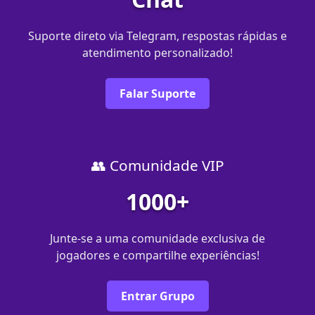
Suporte direto via Telegram, respostas rápidas e
atendimento personalizado!
Falar Suporte
👥 Comunidade VIP
1000+
Junte-se a uma comunidade exclusiva de
jogadores e compartilhe experiências!
Entrar Grupo