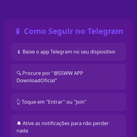
📱 Como Seguir no Telegram
📱 Baixe o app Telegram no seu dispositivo
🔍 Procure por "@55WW APP
DownloadOficial"
👆 Toque em "Entrar" ou "Join"
🔔 Ative as notificações para não perder
nada