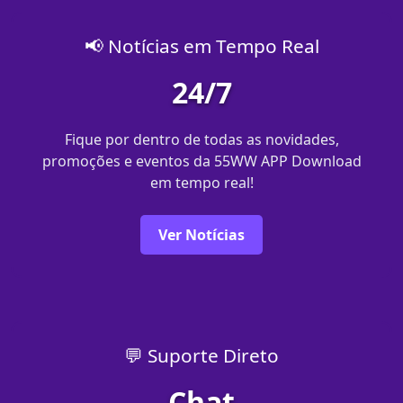
📢 Notícias em Tempo Real
24/7
Fique por dentro de todas as novidades,
promoções e eventos da 55WW APP Download
em tempo real!
Ver Notícias
💬 Suporte Direto
Chat