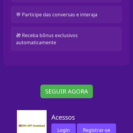
💬 Participe das conversas e interaja
🎁 Receba bônus exclusivos
automaticamente
SEGUIR AGORA
Acessos
Login
Registrar-se