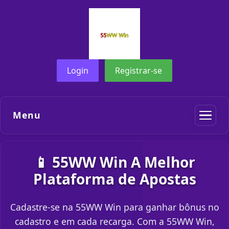
Login
Registrar-se
Menu
📱 55WW Win A Melhor
Plataforma de Apostas
Cadastre-se na 55WW Win para ganhar bônus no
cadastro e em cada recarga. Com a 55WW Win,