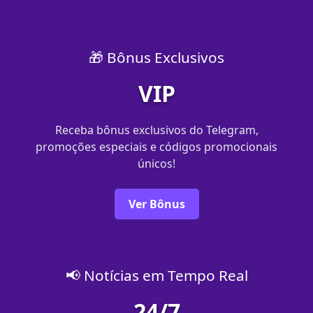
🎁 Bônus Exclusivos
VIP
Receba bônus exclusivos do Telegram,
promoções especiais e códigos promocionais
únicos!
Ver Bônus
📢 Notícias em Tempo Real
24/7