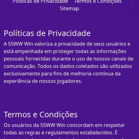
Políticas de Privacidade
Termos e Condições
Sitemap
Políticas de Privacidade
A 55WW Win valoriza a privacidade de seus usuários e
está empenhada em proteger todas as informações
pessoais fornecidas durante o uso de nossos canais de
comunicação. Todos os dados coletados são utilizados
exclusivamente para fins de melhoria contínua da
experiência de nossos jogadores.
Termos e Condições
Os usuários da 55WW Win concordam em respeitar
todas as regras e regulamentos estabelecidos. É