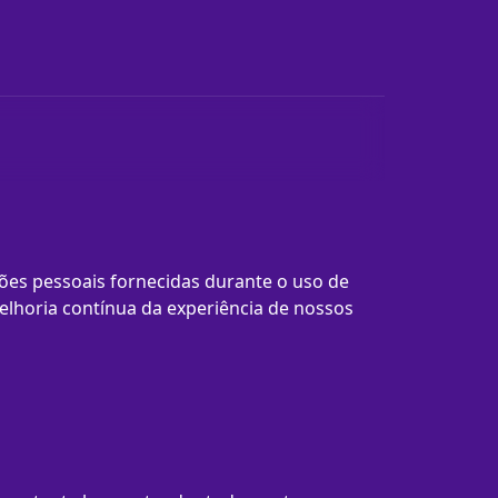
ões pessoais fornecidas durante o uso de
elhoria contínua da experiência de nossos