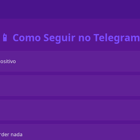
📱 Como Seguir no Telegram
ositivo
erder nada