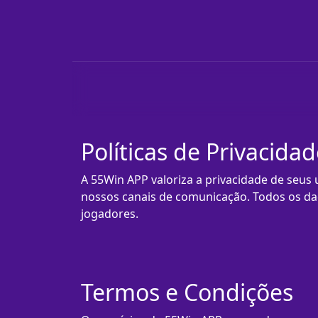
Políticas de Privacida
A 55Win APP valoriza a privacidade de seus
nossos canais de comunicação. Todos os dad
jogadores.
Termos e Condições