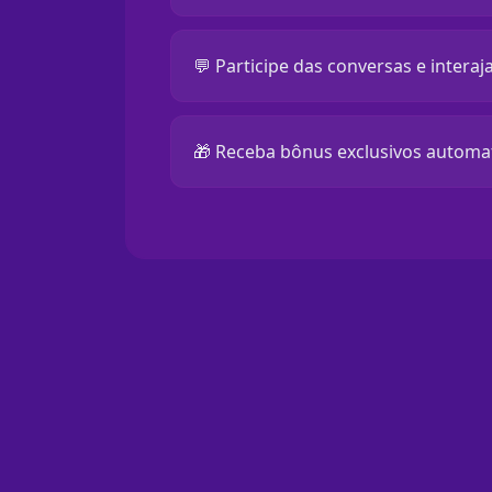
💬 Participe das conversas e interaj
🎁 Receba bônus exclusivos autom