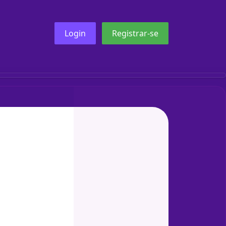
Login
Registrar-se