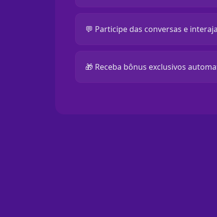
💬 Participe das conversas e interaj
🎁 Receba bônus exclusivos autom