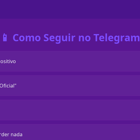
📱 Como Seguir no Telegram
ositivo
ficial"
erder nada