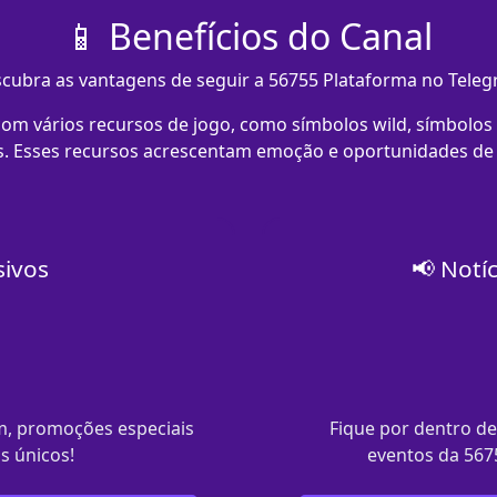
📱 Benefícios do Canal
cubra as vantagens de seguir a 56755 Plataforma no Tele
om vários recursos de jogo, como símbolos wild, símbolos s
s. Esses recursos acrescentam emoção e oportunidades de
sivos
📢 Notí
m, promoções especiais
Fique por dentro d
s únicos!
eventos da 567