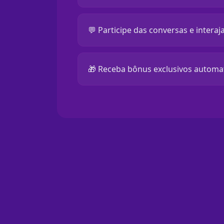
💬 Participe das conversas e interaj
🎁 Receba bônus exclusivos autom