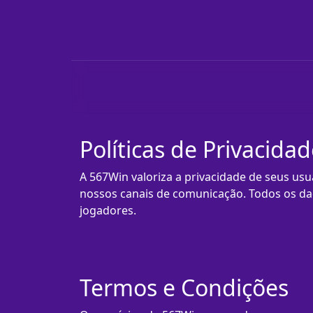
Políticas de Privacida
A 567Win valoriza a privacidade de seus us
nossos canais de comunicação. Todos os dad
jogadores.
Termos e Condições