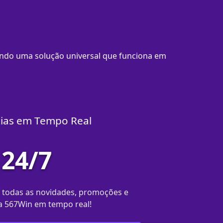
ando uma solução universal que funciona em
cias em Tempo Real
24/7
e todas as novidades, promoções e
a 567Win em tempo real!