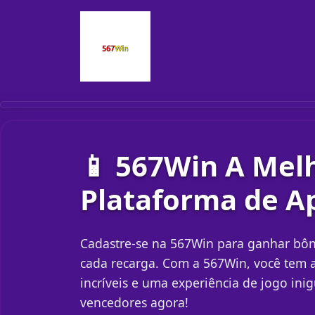
📱 567Win A Mel
Plataforma de A
Cadastre-se na 567Win para ganhar bôn
cada recarga. Com a 567Win, você tem 
incríveis e uma experiência de jogo inig
vencedores agora!