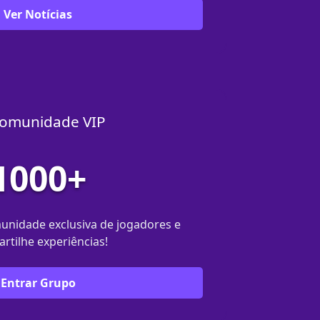
Ver Notícias
Comunidade VIP
1000+
unidade exclusiva de jogadores e
rtilhe experiências!
Entrar Grupo