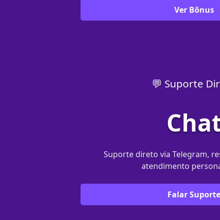
Ver Bônus
💬 Suporte Di
Cha
Suporte direto via Telegram, r
atendimento persona
Falar Suport