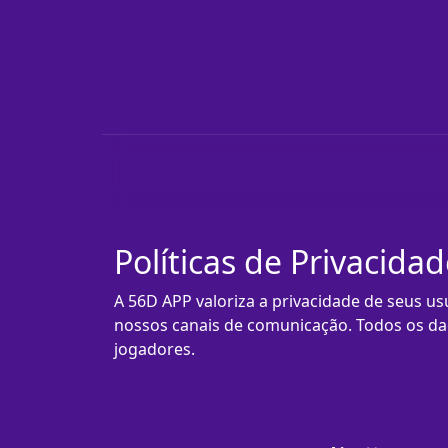
Políticas de Privacida
A 56D APP valoriza a privacidade de seus u
nossos canais de comunicação. Todos os dad
jogadores.