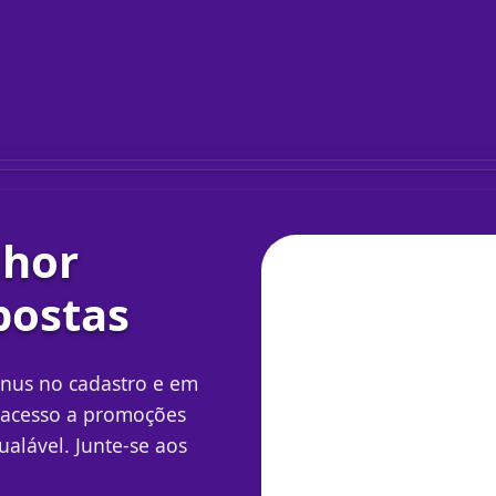
lhor
postas
nus no cadastro e em
 acesso a promoções
ualável. Junte-se aos