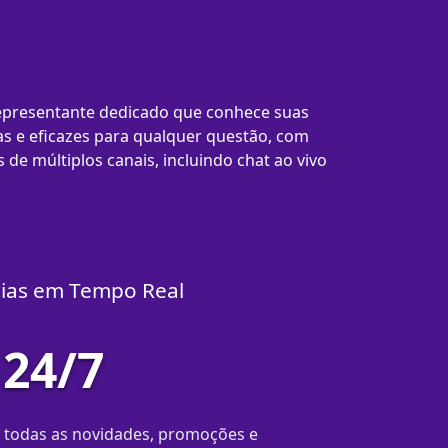
epresentante dedicado que conhece suas
das e eficazes para qualquer questão, com
de múltiplos canais, incluindo chat ao vivo
cias em Tempo Real
24/7
e todas as novidades, promoções e