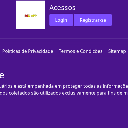
Acessos
Login
Registrar-se
Políticas de Privacidade
Termos e Condições
Sitemap
de
suários e está empenhada em proteger todas as informaçõe
os coletados são utilizados exclusivamente para fins de m