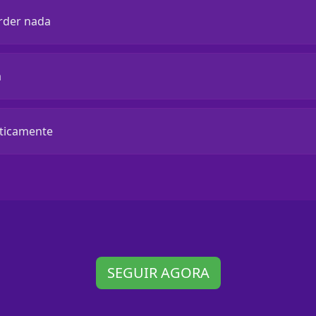
erder nada
a
aticamente
SEGUIR AGORA