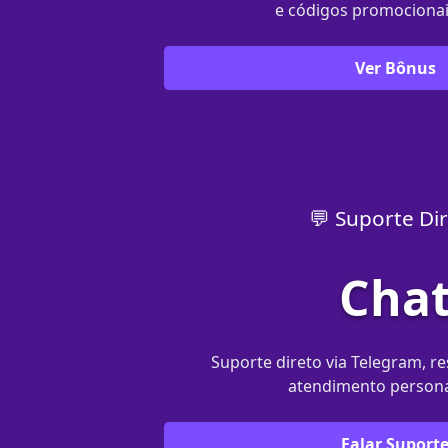
e códigos promocionai
Ver Bônus
💬 Suporte Di
Cha
Suporte direto via Telegram, r
atendimento persona
Falar Suport