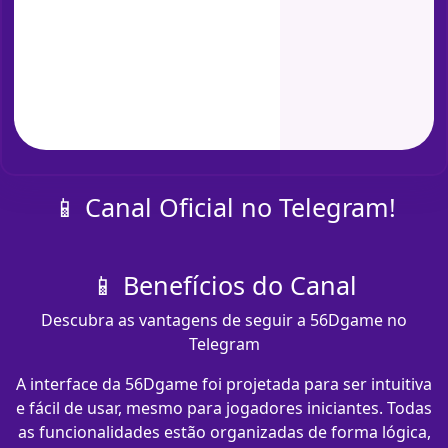
📱 Canal Oficial no Telegram!
📱 Benefícios do Canal
Descubra as vantagens de seguir a 56Dgame no
Telegram
A interface da 56Dgame foi projetada para ser intuitiva
e fácil de usar, mesmo para jogadores iniciantes. Todas
as funcionalidades estão organizadas de forma lógica,