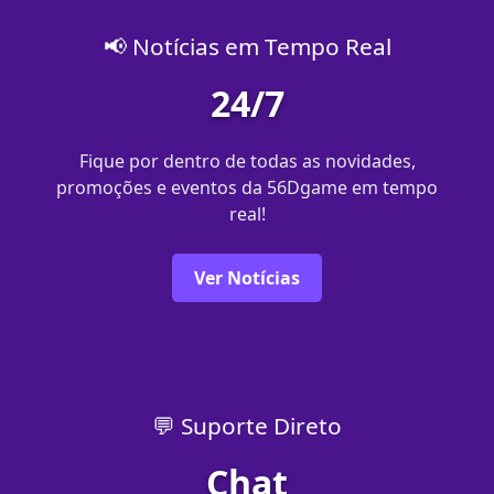
📢 Notícias em Tempo Real
24/7
Fique por dentro de todas as novidades,
promoções e eventos da 56Dgame em tempo
real!
Ver Notícias
💬 Suporte Direto
Chat