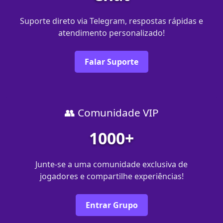
Suporte direto via Telegram, respostas rápidas e
atendimento personalizado!
Falar Suporte
👥 Comunidade VIP
1000+
Junte-se a uma comunidade exclusiva de
jogadores e compartilhe experiências!
Entrar Grupo