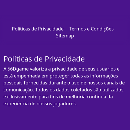
Políticas de Privacidade
Termos e Condições
Sitemap
Políticas de Privacidade
A 56Dgame valoriza a privacidade de seus usuários e
está empenhada em proteger todas as informações
pessoais fornecidas durante o uso de nossos canais de
comunicação. Todos os dados coletados são utilizados
exclusivamente para fins de melhoria contínua da
experiência de nossos jogadores.