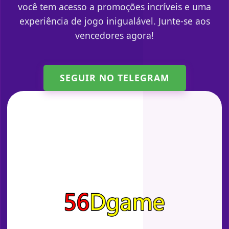
você tem acesso a promoções incríveis e uma
experiência de jogo inigualável. Junte-se aos
vencedores agora!
SEGUIR NO TELEGRAM