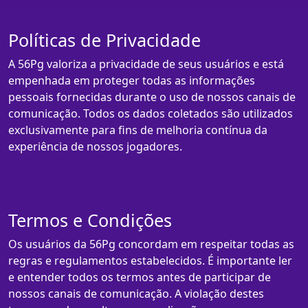
Políticas de Privacidade
A 56Pg valoriza a privacidade de seus usuários e está
empenhada em proteger todas as informações
pessoais fornecidas durante o uso de nossos canais de
comunicação. Todos os dados coletados são utilizados
exclusivamente para fins de melhoria contínua da
experiência de nossos jogadores.
Termos e Condições
Os usuários da 56Pg concordam em respeitar todas as
regras e regulamentos estabelecidos. É importante ler
e entender todos os termos antes de participar de
nossos canais de comunicação. A violação destes