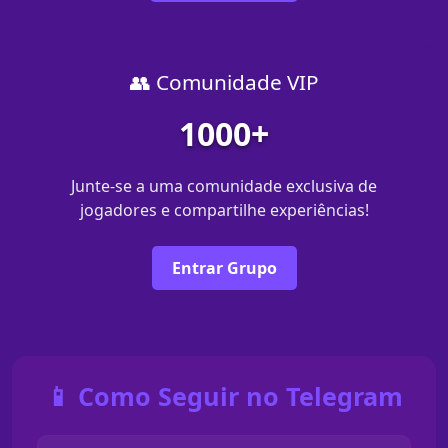
👥 Comunidade VIP
1000+
Junte-se a uma comunidade exclusiva de
jogadores e compartilhe experiências!
Entrar Grupo
📱 Como Seguir no Telegram