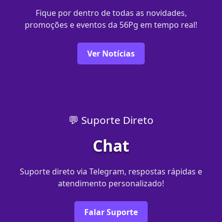
Fique por dentro de todas as novidades,
promoções e eventos da 56Pg em tempo real!
Ver Notícias
💬 Suporte Direto
Chat
Suporte direto via Telegram, respostas rápidas e
atendimento personalizado!
Falar Suporte