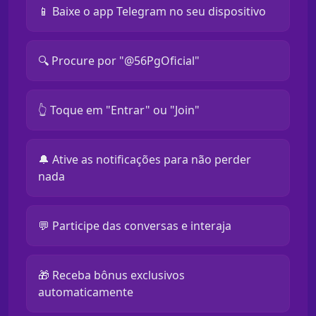
📱 Baixe o app Telegram no seu dispositivo
🔍 Procure por "@56PgOficial"
👆 Toque em "Entrar" ou "Join"
🔔 Ative as notificações para não perder
nada
💬 Participe das conversas e interaja
🎁 Receba bônus exclusivos
automaticamente