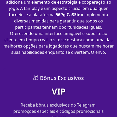
adiciona um elemento de estratégia e cooperação ao
jogo. A fair play é um aspecto crucial em qualquer
torneio, e a plataforma
56Pg CaSSino
implementa
diversas medidas para garantir que todos os
participantes tenham oportunidades iguais.
Oferecendo uma interface amigável e suporte ao
cliente em tempo real, o site se destaca como uma das
melhores opções para jogadores que buscam melhorar
suas habilidades enquanto se divertem. O envo.
🎁 Bônus Exclusivos
VIP
Receba bônus exclusivos do Telegram,
promoções especiais e códigos promocionais