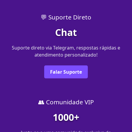
💬 Suporte Direto
Chat
Suporte direto via Telegram, respostas rápidas e
atendimento personalizado!
Falar Suporte
👥 Comunidade VIP
1000+