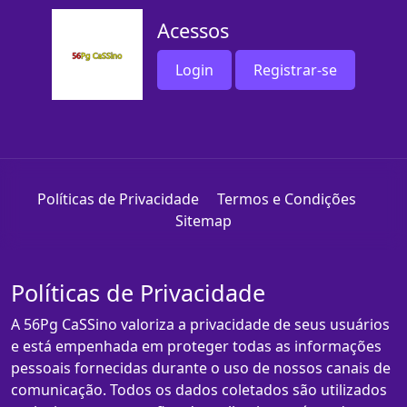
Acessos
Login
Registrar-se
Políticas de Privacidade
Termos e Condições
Sitemap
Políticas de Privacidade
A 56Pg CaSSino valoriza a privacidade de seus usuários
e está empenhada em proteger todas as informações
pessoais fornecidas durante o uso de nossos canais de
comunicação. Todos os dados coletados são utilizados