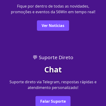
Fique por dentro de todas as novidades,
promoções e eventos da 56Win em tempo real!
Ver Notícias
💬 Suporte Direto
Chat
Suporte direto via Telegram, respostas rápidas e
atendimento personalizado!
Falar Suporte