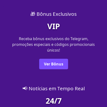
🎁 Bônus Exclusivos
VIP
Receba bônus exclusivos do Telegram,
promoções especiais e códigos promocionais
únicos!
Ver Bônus
📢 Notícias em Tempo Real
24/7