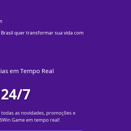
m
Brasil quer transformar sua vida com
cias em Tempo Real
24/7
e todas as novidades, promoções e
56Win Game em tempo real!