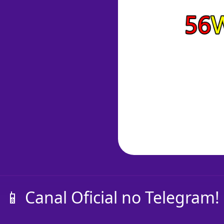
📱 Canal Oficial no Telegram!