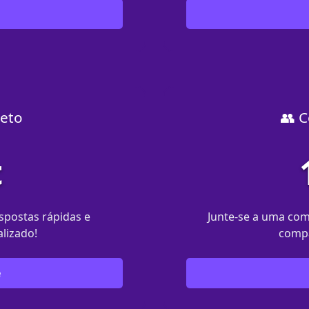
reto
👥 
t
espostas rápidas e
Junte-se a uma com
lizado!
compa
e