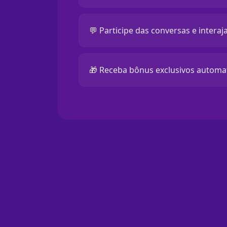
💬 Participe das conversas e interaj
🎁 Receba bônus exclusivos autom