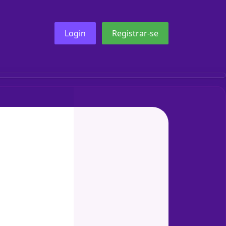
Login
Registrar-se