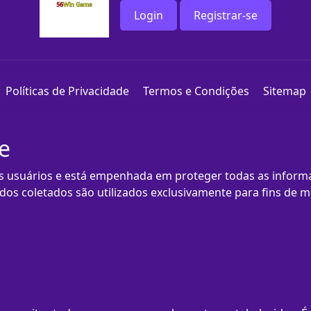
Login
Registrar-se
Políticas de Privacidade
Termos e Condições
Sitemap
de
us usuários e está empenhada em proteger todas as inform
os coletados são utilizados exclusivamente para fins de m