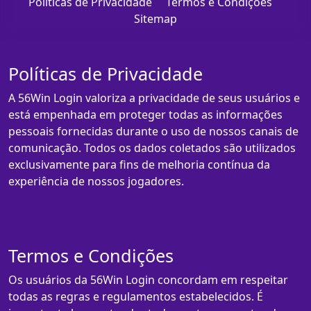
Políticas de Privacidade
Termos e Condições
Sitemap
Políticas de Privacidade
A 56Win Login valoriza a privacidade de seus usuários e
está empenhada em proteger todas as informações
pessoais fornecidas durante o uso de nossos canais de
comunicação. Todos os dados coletados são utilizados
exclusivamente para fins de melhoria contínua da
experiência de nossos jogadores.
Termos e Condições
Os usuários da 56Win Login concordam em respeitar
todas as regras e regulamentos estabelecidos. É