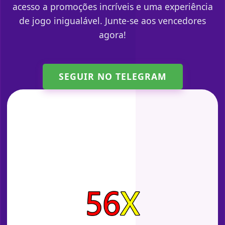
acesso a promoções incríveis e uma experiência
de jogo inigualável. Junte-se aos vencedores
agora!
SEGUIR NO TELEGRAM