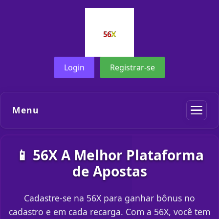
Login
Registrar-se
Menu
📱 56X A Melhor Plataforma
de Apostas
Cadastre-se na 56X para ganhar bônus no
cadastro e em cada recarga. Com a 56X, você tem