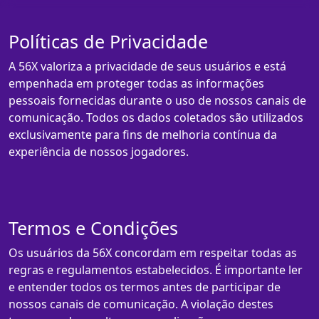
Políticas de Privacidade
A 56X valoriza a privacidade de seus usuários e está
empenhada em proteger todas as informações
pessoais fornecidas durante o uso de nossos canais de
comunicação. Todos os dados coletados são utilizados
exclusivamente para fins de melhoria contínua da
experiência de nossos jogadores.
Termos e Condições
Os usuários da 56X concordam em respeitar todas as
regras e regulamentos estabelecidos. É importante ler
e entender todos os termos antes de participar de
nossos canais de comunicação. A violação destes