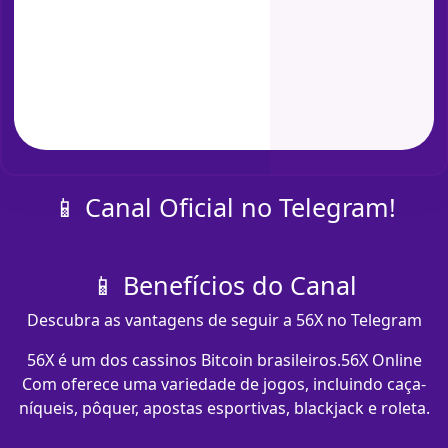
📱 Canal Oficial no Telegram!
📱 Benefícios do Canal
Descubra as vantagens de seguir a 56X no Telegram
56X é um dos cassinos Bitcoin brasileiros.56X Online
Com oferece uma variedade de jogos, incluindo caça-
níqueis, pôquer, apostas esportivas, blackjack e roleta.