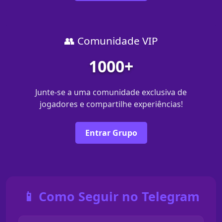
👥 Comunidade VIP
1000+
Junte-se a uma comunidade exclusiva de
jogadores e compartilhe experiências!
Entrar Grupo
📱 Como Seguir no Telegram