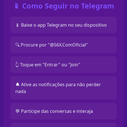
📱 Como Seguir no Telegram
📱 Baixe o app Telegram no seu dispositivo
🔍 Procure por "@56X.ComOficial"
👆 Toque em "Entrar" ou "Join"
🔔 Ative as notificações para não perder
nada
💬 Participe das conversas e interaja