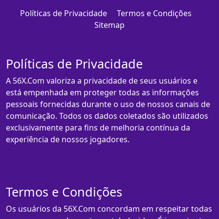
Políticas de Privacidade
Termos e Condições
Sitemap
Políticas de Privacidade
A 56X.Com valoriza a privacidade de seus usuários e
está empenhada em proteger todas as informações
pessoais fornecidas durante o uso de nossos canais de
comunicação. Todos os dados coletados são utilizados
exclusivamente para fins de melhoria contínua da
experiência de nossos jogadores.
Termos e Condições
Os usuários da 56X.Com concordam em respeitar todas