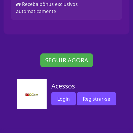
🎁 Receba bônus exclusivos
automaticamente
SEGUIR AGORA
Acessos
Login
Registrar-se