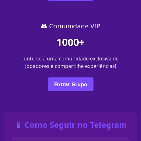
👥 Comunidade VIP
1000+
Junte-se a uma comunidade exclusiva de
jogadores e compartilhe experiências!
Entrar Grupo
📱 Como Seguir no Telegram