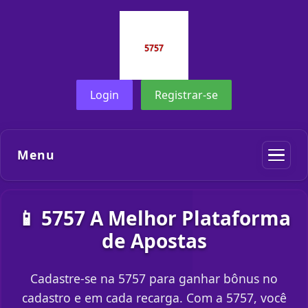
Login
Registrar-se
Menu
📱 5757 A Melhor Plataforma
de Apostas
Cadastre-se na 5757 para ganhar bônus no
cadastro e em cada recarga. Com a 5757, você