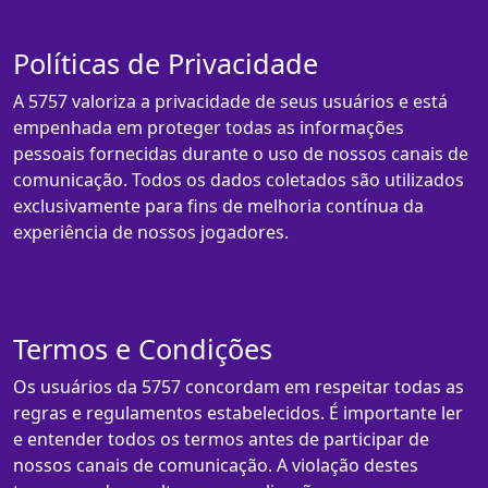
Políticas de Privacidade
A 5757 valoriza a privacidade de seus usuários e está
empenhada em proteger todas as informações
pessoais fornecidas durante o uso de nossos canais de
comunicação. Todos os dados coletados são utilizados
exclusivamente para fins de melhoria contínua da
experiência de nossos jogadores.
Termos e Condições
Os usuários da 5757 concordam em respeitar todas as
regras e regulamentos estabelecidos. É importante ler
e entender todos os termos antes de participar de
nossos canais de comunicação. A violação destes