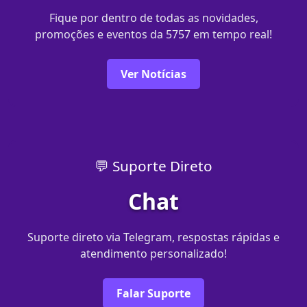
Fique por dentro de todas as novidades,
promoções e eventos da 5757 em tempo real!
Ver Notícias
💬 Suporte Direto
Chat
Suporte direto via Telegram, respostas rápidas e
atendimento personalizado!
Falar Suporte