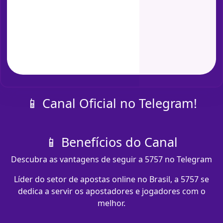
📱 Canal Oficial no Telegram!
📱 Benefícios do Canal
Descubra as vantagens de seguir a 5757 no Telegram
Líder do setor de apostas online no Brasil, a 5757 se
dedica a servir os apostadores e jogadores com o
melhor.