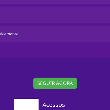
a
aticamente
SEGUIR AGORA
Acessos