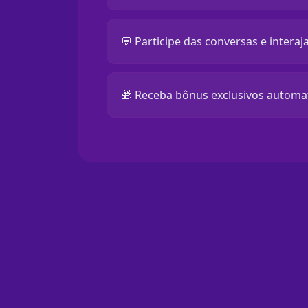
💬 Participe das conversas e interaj
🎁 Receba bônus exclusivos autom