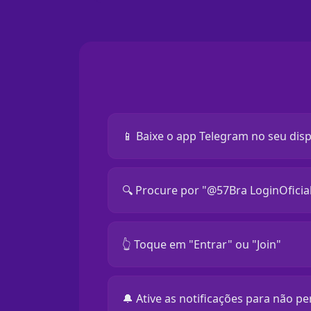
📱 Baixe o app Telegram no seu disp
🔍 Procure por "@57Bra LoginOficia
👆 Toque em "Entrar" ou "Join"
🔔 Ative as notificações para não p