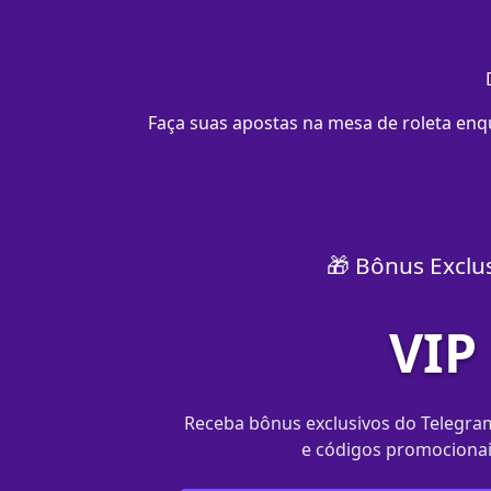
Faça suas apostas na mesa de roleta enq
🎁 Bônus Exclu
VIP
Receba bônus exclusivos do Telegra
e códigos promocionai