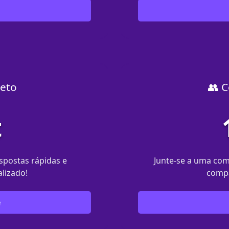
reto
👥 
t
espostas rápidas e
Junte-se a uma com
lizado!
compa
e