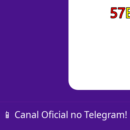
📱 Canal Oficial no Telegram!