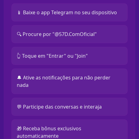
📱 Baixe o app Telegram no seu dispositivo
🔍 Procure por "@57D.ComOficial"
👆 Toque em "Entrar" ou "Join"
🔔 Ative as notificações para não perder
nada
💬 Participe das conversas e interaja
🎁 Receba bônus exclusivos
automaticamente