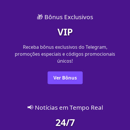
🎁 Bônus Exclusivos
VIP
Receba bônus exclusivos do Telegram,
promoções especiais e códigos promocionais
únicos!
Ver Bônus
📢 Notícias em Tempo Real
24/7