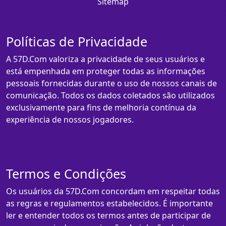
Sitemap
Políticas de Privacidade
A 57D.Com valoriza a privacidade de seus usuários e
está empenhada em proteger todas as informações
pessoais fornecidas durante o uso de nossos canais de
comunicação. Todos os dados coletados são utilizados
exclusivamente para fins de melhoria contínua da
experiência de nossos jogadores.
Termos e Condições
Os usuários da 57D.Com concordam em respeitar todas
as regras e regulamentos estabelecidos. É importante
ler e entender todos os termos antes de participar de