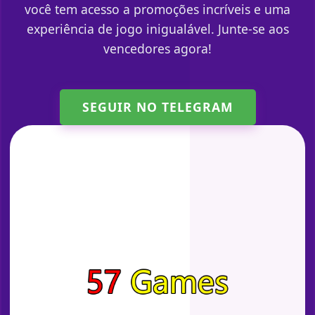
você tem acesso a promoções incríveis e uma
experiência de jogo inigualável. Junte-se aos
vencedores agora!
SEGUIR NO TELEGRAM