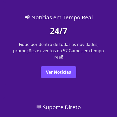
📢 Notícias em Tempo Real
24/7
Fique por dentro de todas as novidades,
promoções e eventos da 57 Games em tempo
real!
Ver Notícias
💬 Suporte Direto