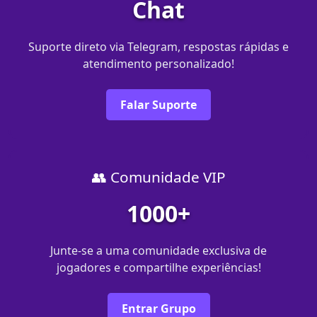
Chat
Suporte direto via Telegram, respostas rápidas e
atendimento personalizado!
Falar Suporte
👥 Comunidade VIP
1000+
Junte-se a uma comunidade exclusiva de
jogadores e compartilhe experiências!
Entrar Grupo