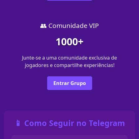
👥 Comunidade VIP
1000+
Junte-se a uma comunidade exclusiva de
jogadores e compartilhe experiências!
Entrar Grupo
📱 Como Seguir no Telegram