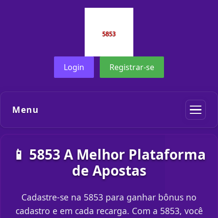
Login
Registrar-se
Menu
📱 5853 A Melhor Plataforma
de Apostas
Cadastre-se na 5853 para ganhar bônus no
cadastro e em cada recarga. Com a 5853, você