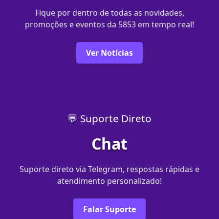
Fique por dentro de todas as novidades,
promoções e eventos da 5853 em tempo real!
Ver Notícias
💬 Suporte Direto
Chat
Suporte direto via Telegram, respostas rápidas e
atendimento personalizado!
Falar Suporte