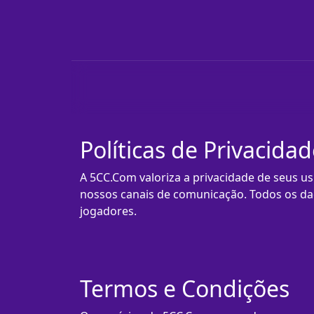
Políticas de Privacida
A 5CC.Com valoriza a privacidade de seus 
nossos canais de comunicação. Todos os dad
jogadores.
Termos e Condições