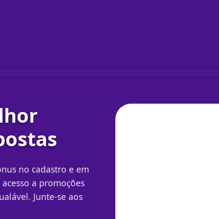
lhor
postas
ônus no cadastro e em
m acesso a promoções
ualável. Junte-se aos