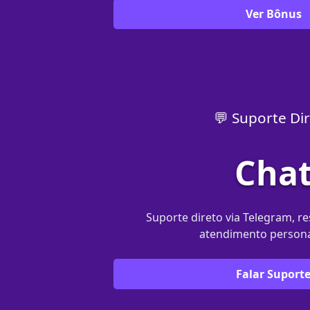
Ver Bônus
💬 Suporte Di
Cha
Suporte direto via Telegram, r
atendimento persona
Falar Suport