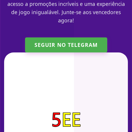
acesso a promoções incríveis e uma experiência
de jogo inigualável. Junte-se aos vencedores
agora!
SEGUIR NO TELEGRAM