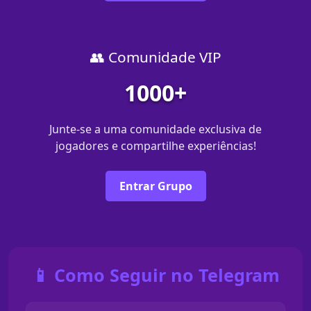
👥 Comunidade VIP
1000+
Junte-se a uma comunidade exclusiva de
jogadores e compartilhe experiências!
Entrar Grupo
📱 Como Seguir no Telegram