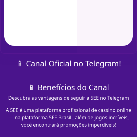
📱 Canal Oficial no Telegram!
📱 Benefícios do Canal
Descubra as vantagens de seguir a 5EE no Telegram
A 5EE é uma plataforma profissional de cassino online
— na plataforma 5EE Brasil , além de jogos incríveis,
você encontrará promoções imperdíveis!