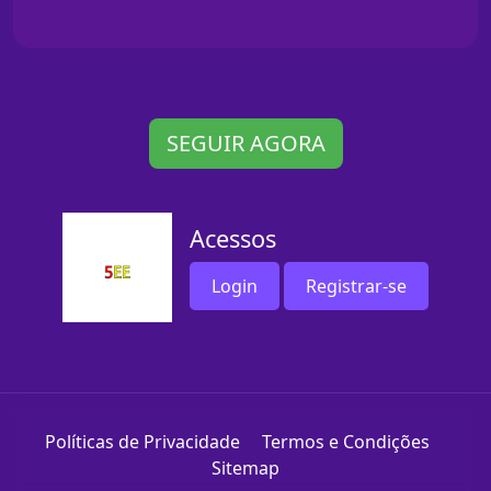
SEGUIR AGORA
Acessos
Login
Registrar-se
Políticas de Privacidade
Termos e Condições
Sitemap