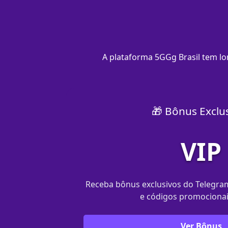
A plataforma 5GGg Brasil tem lon
🎁 Bônus Exclu
VIP
Receba bônus exclusivos do Telegra
e códigos promocionai
Ver Bônus