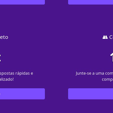
reto
👥 
t
espostas rápidas e
Junte-se a uma com
lizado!
compa
e