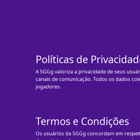
Políticas de Privacida
A 5GGg valoriza a privacidade de seus usu
canais de comunicação. Todos os dados cole
jogadores.
Termos e Condições
Os usuários da 5GGg concordam em respeita