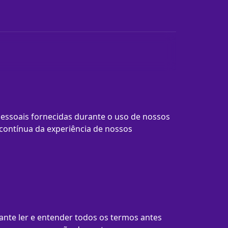
essoais fornecidas durante o uso de nossos
 contínua da experiência de nossos
nte ler e entender todos os termos antes