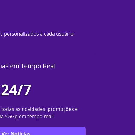
os personalizados a cada usuário.
cias em Tempo Real
24/7
e todas as novidades, promoções e
da 5GGg em tempo real!
Ver Notícias