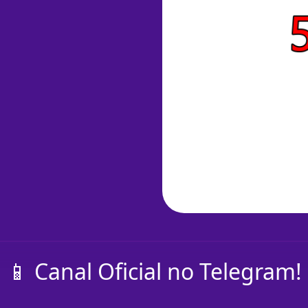
📱 Canal Oficial no Telegram!