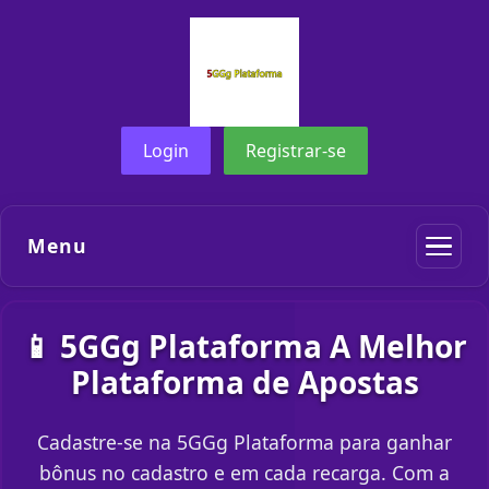
Login
Registrar-se
Menu
📱 5GGg Plataforma A Melhor
Plataforma de Apostas
Cadastre-se na 5GGg Plataforma para ganhar
bônus no cadastro e em cada recarga. Com a