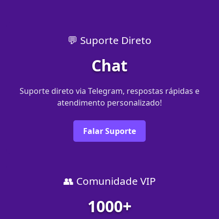
💬 Suporte Direto
Chat
Suporte direto via Telegram, respostas rápidas e
atendimento personalizado!
Falar Suporte
👥 Comunidade VIP
1000+