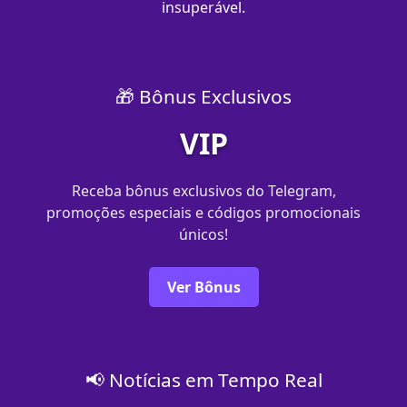
insuperável.
🎁 Bônus Exclusivos
VIP
Receba bônus exclusivos do Telegram,
promoções especiais e códigos promocionais
únicos!
Ver Bônus
📢 Notícias em Tempo Real