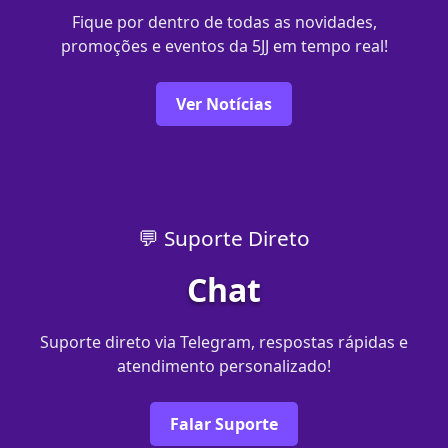
Fique por dentro de todas as novidades,
promoções e eventos da 5JJ em tempo real!
Ver Notícias
💬 Suporte Direto
Chat
Suporte direto via Telegram, respostas rápidas e
atendimento personalizado!
Falar Suporte