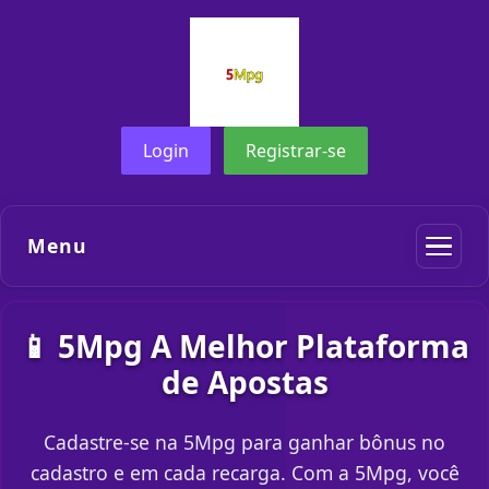
Login
Registrar-se
Menu
📱 5Mpg A Melhor Plataforma
de Apostas
Cadastre-se na 5Mpg para ganhar bônus no
cadastro e em cada recarga. Com a 5Mpg, você