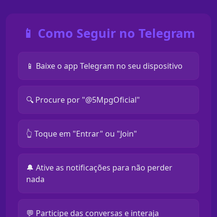
📱 Como Seguir no Telegram
📱 Baixe o app Telegram no seu dispositivo
🔍 Procure por "@5MpgOficial"
👆 Toque em "Entrar" ou "Join"
🔔 Ative as notificações para não perder
nada
💬 Participe das conversas e interaja