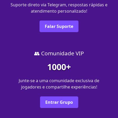
Suporte direto via Telegram, respostas rápidas e
atendimento personalizado!
Falar Suporte
👥 Comunidade VIP
1000+
Junte-se a uma comunidade exclusiva de
jogadores e compartilhe experiências!
Entrar Grupo