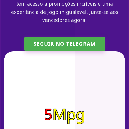
tem acesso a promoções incríveis e uma
experiência de jogo inigualável. Junte-se aos
vencedores agora!
SEGUIR NO TELEGRAM