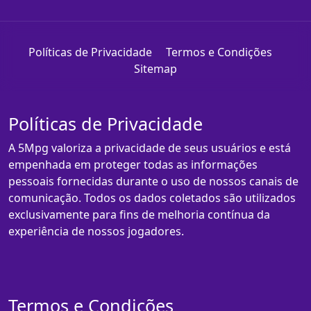
Políticas de Privacidade
Termos e Condições
Sitemap
Políticas de Privacidade
A 5Mpg valoriza a privacidade de seus usuários e está
empenhada em proteger todas as informações
pessoais fornecidas durante o uso de nossos canais de
comunicação. Todos os dados coletados são utilizados
exclusivamente para fins de melhoria contínua da
experiência de nossos jogadores.
Termos e Condições