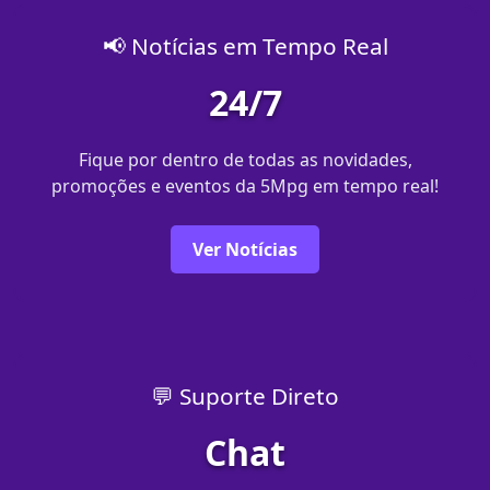
📢 Notícias em Tempo Real
24/7
Fique por dentro de todas as novidades,
promoções e eventos da 5Mpg em tempo real!
Ver Notícias
💬 Suporte Direto
Chat