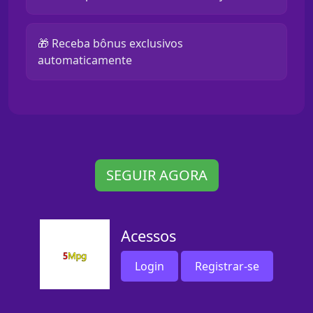
🎁 Receba bônus exclusivos
automaticamente
SEGUIR AGORA
Acessos
Login
Registrar-se