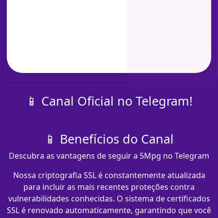
📱 Canal Oficial no Telegram!
📱 Benefícios do Canal
Descubra as vantagens de seguir a 5Mpg no Telegram
Nossa criptografia SSL é constantemente atualizada
para incluir as mais recentes proteções contra
vulnerabilidades conhecidas. O sistema de certificados
SSL é renovado automaticamente, garantindo que você