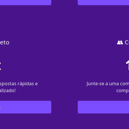
reto
👥 
t
espostas rápidas e
Junte-se a uma com
lizado!
compa
e