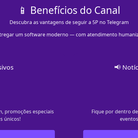
📱 Benefícios do Canal
Descubra as vantagens de seguir a 5P no Telegram
ntregar um software moderno — com atendimento humanizado
sivos
📢 Notí
m, promoções especiais
Fique por dentro d
s únicos!
eventos