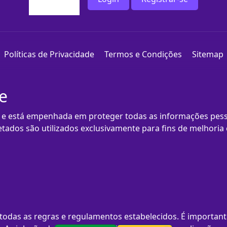
Políticas de Privacidade
Termos e Condições
Sitemap
de
os e está empenhada em proteger todas as informações pes
tados são utilizados exclusivamente para fins de melhoria
odas as regras e regulamentos estabelecidos. É important