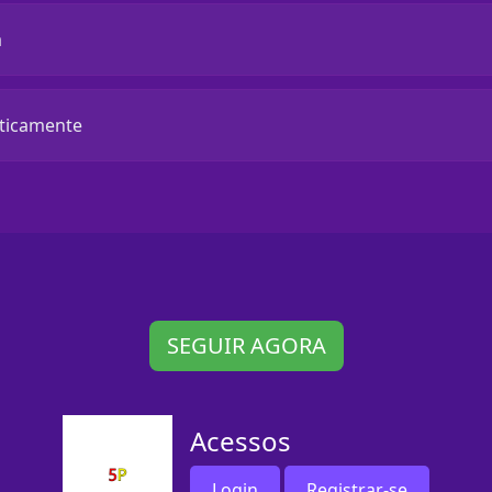
a
aticamente
SEGUIR AGORA
Acessos
Login
Registrar-se