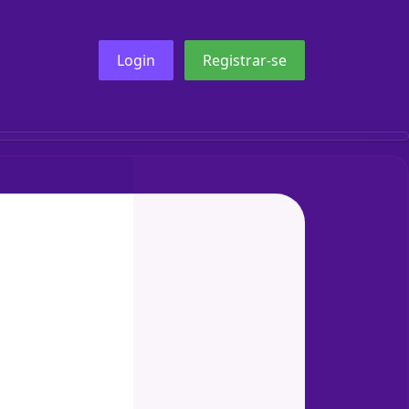
Login
Registrar-se