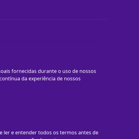
soais fornecidas durante o uso de nossos
 contínua da experiência de nossos
e ler e entender todos os termos antes de