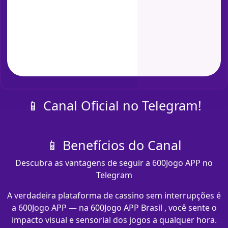
📱 Canal Oficial no Telegram!
📱 Benefícios do Canal
Descubra as vantagens de seguir a 600Jogo APP no
Telegram
A verdadeira plataforma de cassino sem interrupções é
a 600Jogo APP — na 600Jogo APP Brasil , você sente o
impacto visual e sensorial dos jogos a qualquer hora.