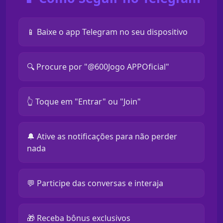
📱 Baixe o app Telegram no seu dispositivo
🔍 Procure por "@600Jogo APPOficial"
👆 Toque em "Entrar" ou "Join"
🔔 Ative as notificações para não perder
nada
💬 Participe das conversas e interaja
🎁 Receba bônus exclusivos