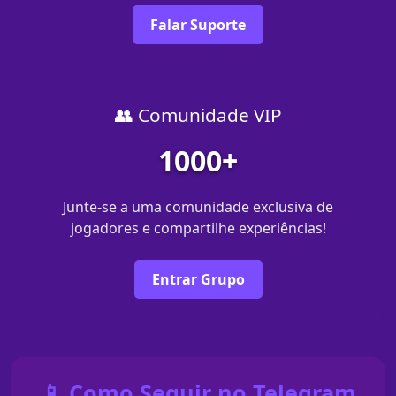
Falar Suporte
👥 Comunidade VIP
1000+
Junte-se a uma comunidade exclusiva de
jogadores e compartilhe experiências!
Entrar Grupo
📱 Como Seguir no Telegram