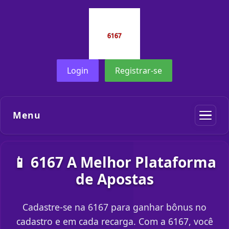
Login
Registrar-se
Menu
📱 6167 A Melhor Plataforma
de Apostas
Cadastre-se na 6167 para ganhar bônus no
cadastro e em cada recarga. Com a 6167, você