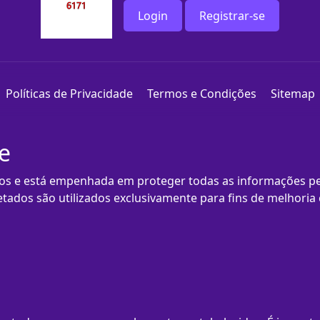
Login
Registrar-se
Políticas de Privacidade
Termos e Condições
Sitemap
de
rios e está empenhada em proteger todas as informações p
tados são utilizados exclusivamente para fins de melhoria