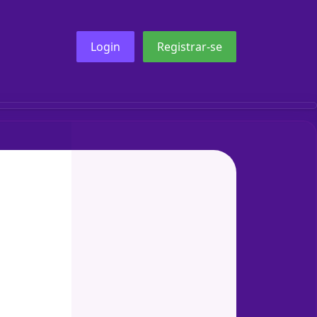
Login
Registrar-se