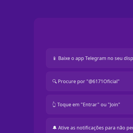
📱 Baixe o app Telegram no seu disp
🔍 Procure por "@6171Oficial"
👆 Toque em "Entrar" ou "Join"
🔔 Ative as notificações para não p