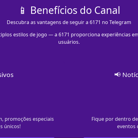
📱 Benefícios do Canal
Descubra as vantagens de seguir a 6171 no Telegram
tiplos estilos de jogo — a 6171 proporciona experiências 
usuários.
sivos
📢 Notí
m, promoções especiais
Fique por dentro d
s únicos!
eventos 