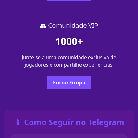
👥 Comunidade VIP
1000+
Junte-se a uma comunidade exclusiva de
jogadores e compartilhe experiências!
Entrar Grupo
📱 Como Seguir no Telegram