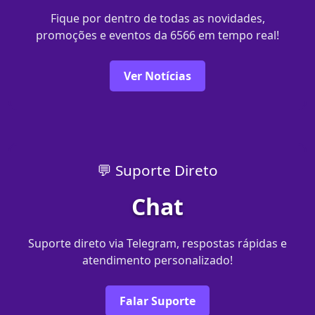
Fique por dentro de todas as novidades,
promoções e eventos da 6566 em tempo real!
Ver Notícias
💬 Suporte Direto
Chat
Suporte direto via Telegram, respostas rápidas e
atendimento personalizado!
Falar Suporte