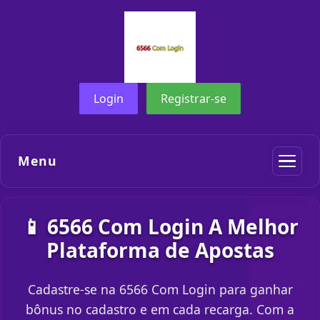
Login
Registrar-se
Menu
📱 6566 Com Login A Melhor
Plataforma de Apostas
Cadastre-se na 6566 Com Login para ganhar
bônus no cadastro e em cada recarga. Com a