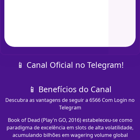
📱 Canal Oficial no Telegram!
📱 Benefícios do Canal
Descubra as vantagens de seguir a 6566 Com Login no
Telegram
Book of Dead (Play'n GO, 2016) estabeleceu-se como
paradigma de excelência em slots de alta volatilidade,
acumulando bilhões em wagering volume global