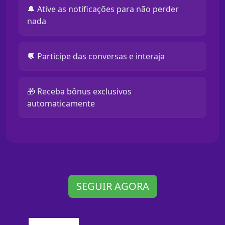
🔔 Ative as notificações para não perder
nada
💬 Participe das conversas e interaja
🎁 Receba bônus exclusivos
automaticamente
SEGUIR AGORA