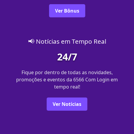
Ver Bônus
📢 Notícias em Tempo Real
24/7
Fique por dentro de todas as novidades,
promoções e eventos da 6566 Com Login em
tempo real!
Ver Notícias