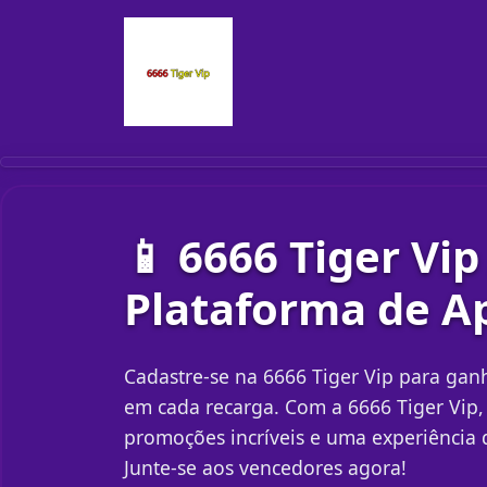
📱 6666 Tiger Vi
Plataforma de A
Cadastre-se na 6666 Tiger Vip para gan
em cada recarga. Com a 6666 Tiger Vip,
promoções incríveis e uma experiência d
Junte-se aos vencedores agora!