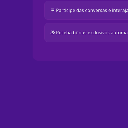
💬 Participe das conversas e interaj
🎁 Receba bônus exclusivos autom