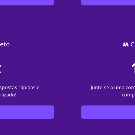
reto
👥 
t
espostas rápidas e
Junte-se a uma com
lizado!
compa
e