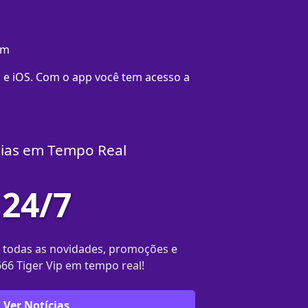
am
d e iOS. Com o app você tem acesso a
cias em Tempo Real
24/7
e todas as novidades, promoções e
66 Tiger Vip em tempo real!
Ver Notícias