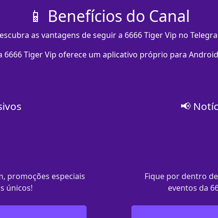
📱 Benefícios do Canal
escubra as vantagens de seguir a 6666 Tiger Vip no Telegr
 a 6666 Tiger Vip oferece um aplicativo próprio para Androi
sivos
📢 Notí
m, promoções especiais
Fique por dentro d
s únicos!
eventos da 66