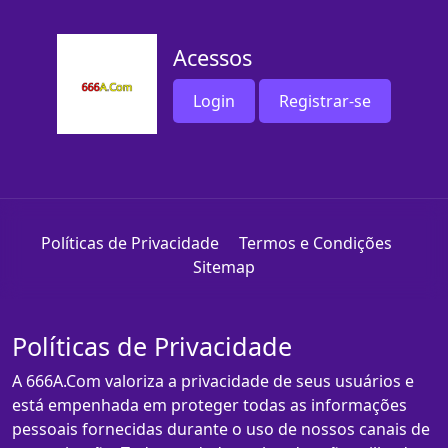
Acessos
Login
Registrar-se
Políticas de Privacidade
Termos e Condições
Sitemap
Políticas de Privacidade
A 666A.Com valoriza a privacidade de seus usuários e
está empenhada em proteger todas as informações
pessoais fornecidas durante o uso de nossos canais de