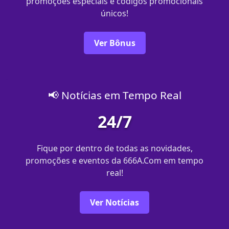
promoções especiais e códigos promocionais
únicos!
Ver Bônus
📢 Notícias em Tempo Real
24/7
Fique por dentro de todas as novidades,
promoções e eventos da 666A.Com em tempo
real!
Ver Notícias