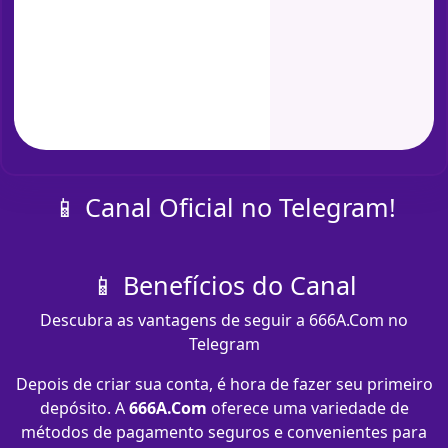
📱 Canal Oficial no Telegram!
📱 Benefícios do Canal
Descubra as vantagens de seguir a 666A.Com no
Telegram
Depois de criar sua conta, é hora de fazer seu primeiro
depósito. A
666A.Com
oferece uma variedade de
métodos de pagamento seguros e convenientes para