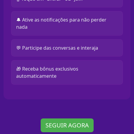
🔔 Ative as notificações para não perder
nada
💬 Participe das conversas e interaja
🎁 Receba bônus exclusivos
automaticamente
SEGUIR AGORA