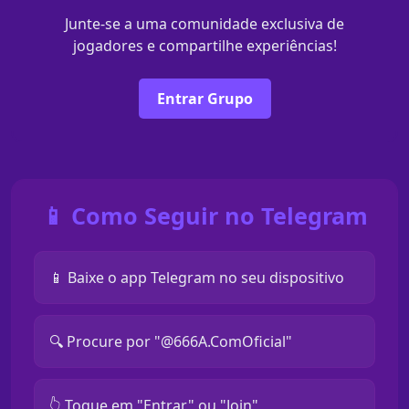
Junte-se a uma comunidade exclusiva de
jogadores e compartilhe experiências!
Entrar Grupo
📱 Como Seguir no Telegram
📱 Baixe o app Telegram no seu dispositivo
🔍 Procure por "@666A.ComOficial"
👆 Toque em "Entrar" ou "Join"