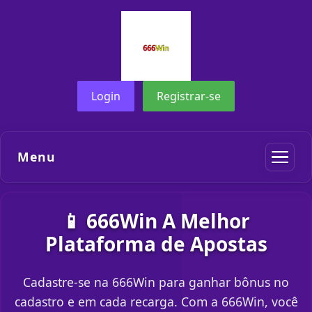
Login
Registrar-se
Menu
📱 666Win A Melhor
Plataforma de Apostas
Cadastre-se na 666Win para ganhar bônus no
cadastro e em cada recarga. Com a 666Win, você