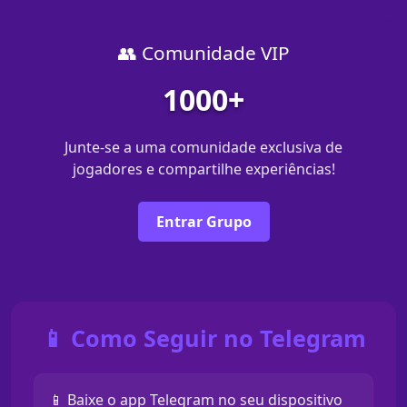
👥 Comunidade VIP
1000+
Junte-se a uma comunidade exclusiva de
jogadores e compartilhe experiências!
Entrar Grupo
📱 Como Seguir no Telegram
📱 Baixe o app Telegram no seu dispositivo