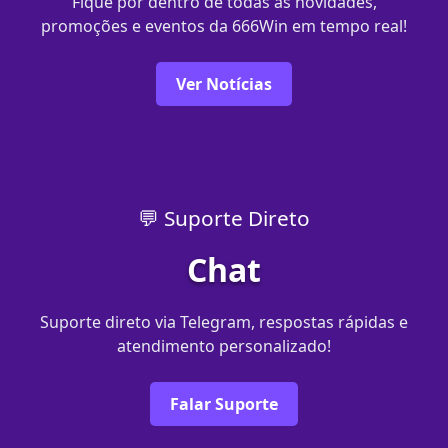
Fique por dentro de todas as novidades,
promoções e eventos da 666Win em tempo real!
Ver Notícias
💬 Suporte Direto
Chat
Suporte direto via Telegram, respostas rápidas e
atendimento personalizado!
Falar Suporte