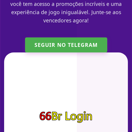
você tem acesso a promoções incríveis e uma
experiência de jogo inigualável. Junte-se aos
vencedores agora!
SEGUIR NO TELEGRAM