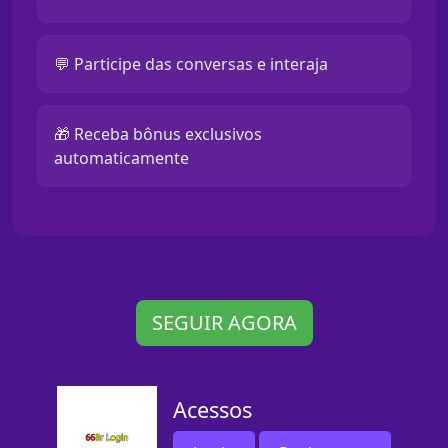
💬 Participe das conversas e interaja
🎁 Receba bônus exclusivos
automaticamente
SEGUIR AGORA
Acessos