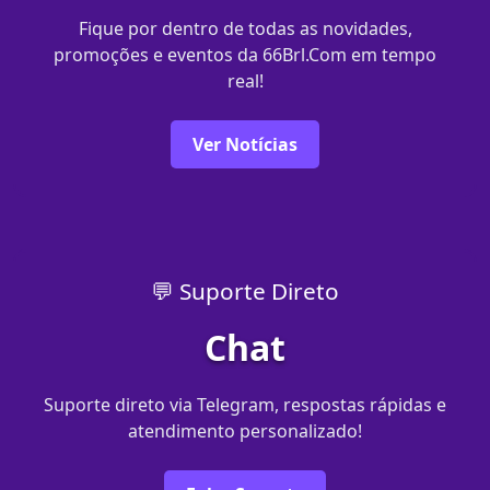
Fique por dentro de todas as novidades,
promoções e eventos da 66Brl.Com em tempo
real!
Ver Notícias
💬 Suporte Direto
Chat
Suporte direto via Telegram, respostas rápidas e
atendimento personalizado!