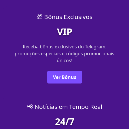
🎁 Bônus Exclusivos
VIP
Receba bônus exclusivos do Telegram,
promoções especiais e códigos promocionais
únicos!
Ver Bônus
📢 Notícias em Tempo Real
24/7