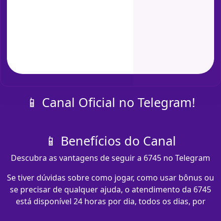
📱 Canal Oficial no Telegram!
📱 Benefícios do Canal
Descubra as vantagens de seguir a 6745 no Telegram
Se tiver dúvidas sobre como jogar, como usar bônus ou
se precisar de qualquer ajuda, o atendimento da 6745
está disponível 24 horas por dia, todos os dias, por