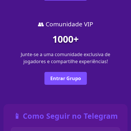
👥 Comunidade VIP
1000+
Junte-se a uma comunidade exclusiva de
jogadores e compartilhe experiências!
Entrar Grupo
📱 Como Seguir no Telegram