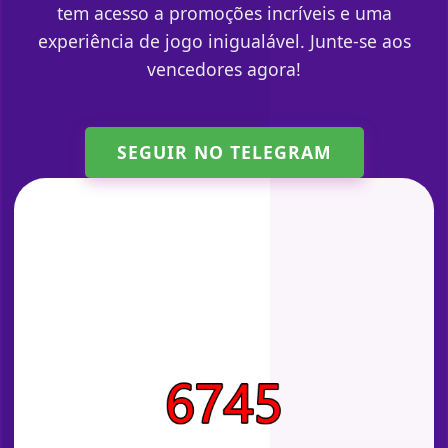
tem acesso a promoções incríveis e uma
experiência de jogo inigualável. Junte-se aos
vencedores agora!
SEGUIR NO TELEGRAM