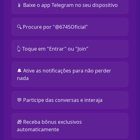
📱 Baixe o app Telegram no seu dispositivo
🔍 Procure por "@6745Oficial"
👆 Toque em "Entrar" ou "Join"
🔔 Ative as notificações para não perder
nada
💬 Participe das conversas e interaja
🎁 Receba bônus exclusivos
automaticamente