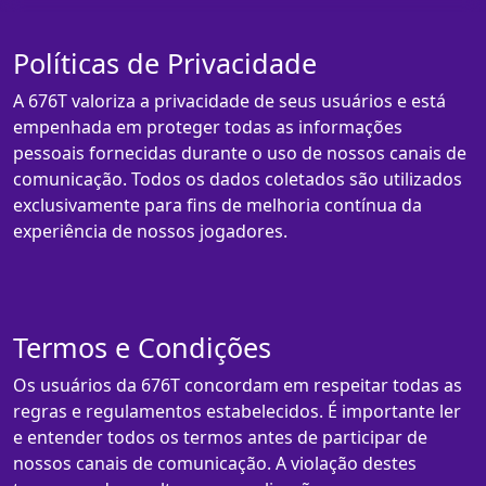
Políticas de Privacidade
A 676T valoriza a privacidade de seus usuários e está
empenhada em proteger todas as informações
pessoais fornecidas durante o uso de nossos canais de
comunicação. Todos os dados coletados são utilizados
exclusivamente para fins de melhoria contínua da
experiência de nossos jogadores.
Termos e Condições
Os usuários da 676T concordam em respeitar todas as
regras e regulamentos estabelecidos. É importante ler
e entender todos os termos antes de participar de
nossos canais de comunicação. A violação destes