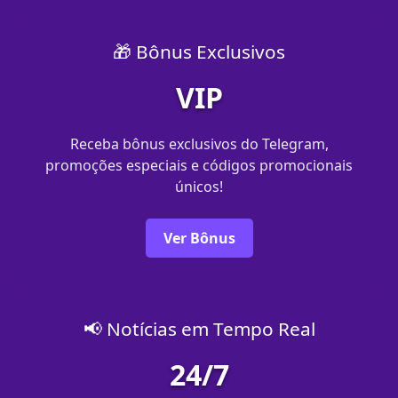
🎁 Bônus Exclusivos
VIP
Receba bônus exclusivos do Telegram,
promoções especiais e códigos promocionais
únicos!
Ver Bônus
📢 Notícias em Tempo Real
24/7