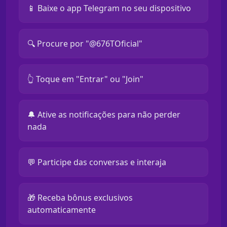
📱 Baixe o app Telegram no seu dispositivo
🔍 Procure por "@676TOficial"
👆 Toque em "Entrar" ou "Join"
🔔 Ative as notificações para não perder
nada
💬 Participe das conversas e interaja
🎁 Receba bônus exclusivos
automaticamente