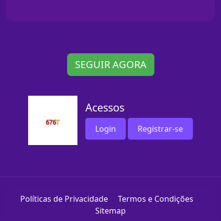
SEGUIR AGORA
Acessos
Login
Registrar-se
Políticas de Privacidade
Termos e Condições
Sitemap